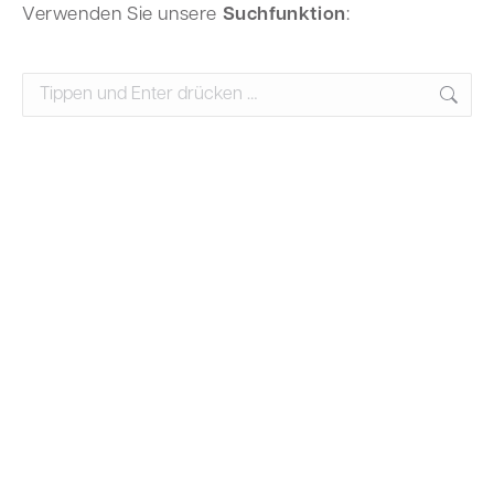
Ver­wen­den Sie unse­re
Such­funk­ti­on
:
Search: