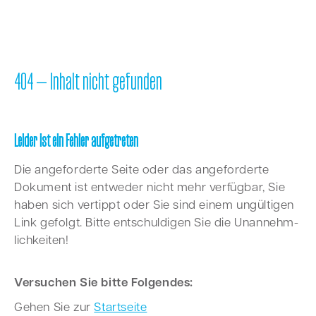
404 — Inhalt nicht gefunden
Leider ist ein Fehler aufgetreten
Die ange­for­der­te Sei­te oder das ange­for­der­te
Doku­ment ist ent­we­der nicht mehr ver­füg­bar, Sie
haben sich ver­tippt oder Sie sind einem ungül­ti­gen
Link gefolgt. Bit­te ent­schul­di­gen Sie die Unan­nehm­
lich­kei­ten!
Ver­su­chen Sie bit­te Fol­gen­des:
Gehen Sie zur
Start­sei­te