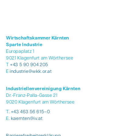
Wirt­schafts­kam­mer Kärn­ten
Spar­te Indus­trie
Euro­pa­platz 1
9021 Kla­gen­furt am Wör­ther­see
T
+43 5 90 904 205
E
industrie@wkk.or.at
Indus­tri­el­len­ver­ei­ni­gung Kärn­ten
Dr.-Franz-Palla-Gasse 21
9020 Kla­gen­furt am Wör­ther­see
T.
+43 463 56 615–0
E.
kaernten@iv.at