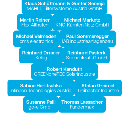
Klaus Schöff­mann & Gün­ter Seme­ja
MAHLE Fil­ter­sys­te­me Aus­tria GmbH
Mar­tin Rei­ner
Micha­el Mar­ketz
Flex Alt­ho­fen
KNG-Kärn­ten Netz GmbH
Micha­el Vel­me­den
Paul Som­mer­eg­ger
cms elec­tro­nics
IAB Indus­trie­an­la­gen­bau
Rein­hard Drax­ler
Rein­hard Pas­terk
Kelag
Son­nen­kraft GmbH
Robert Kan­duth
GREE­Non­e­TEC Solar­in­dus­trie
Sabi­ne Her­lit­sch­ka
Ste­fan Grei­mel
Infi­ne­on Tech­no­lo­gies Aus­tria
Trei­ba­cher Indus­trie
Susan­ne Pal­li
Tho­mas Las­sa­cher
go‑e GmbH
Fun­der­max