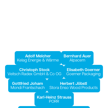
Adolf Mel­cher
Bern­hard Auer
Kelag Ener­gie & Wär­me
Alpa­cem
Chris­toph Stock
Eli­sa­beth Goer­ner
Veitsch Radex GmbH & Co OG
Goer­ner Pack­a­ging
Gott­fried Joham
Her­bert Jöbs­tl
Mon­di Frant­schach
Sto­ra Enso Wood Pro­ducts
Karl-Heinz Strauss
PORR