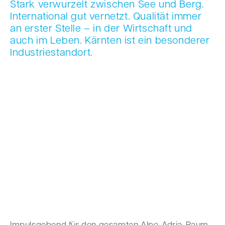
Stark ver­wur­zelt zwi­schen See und Berg.
Inter­na­tio­nal gut ver­netzt. Qua­li­tät immer
an ers­ter Stel­le – in der Wirt­schaft und
auch im Leben. Kärn­ten ist ein beson­de­rer
Indus­trie­stand­ort.