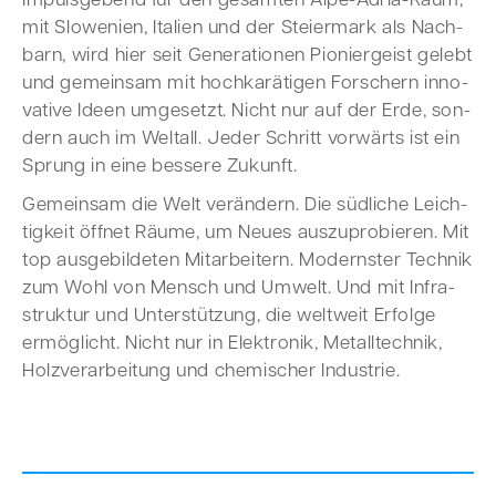
Impuls­ge­bend für den gesam­ten Alpe-Adria-Raum,
mit Slo­we­ni­en, Ita­li­en und der Stei­er­mark als Nach­
barn, wird hier seit Gene­ra­tio­nen Pio­nier­geist gelebt
und gemein­sam mit hoch­ka­rä­ti­gen For­schern inno­
va­ti­ve Ideen umge­setzt. Nicht nur auf der Erde, son­
dern auch im Welt­all. Jeder Schritt vor­wärts ist ein
Sprung in eine bes­se­re Zukunft.
Gemein­sam die Welt ver­än­dern. Die süd­li­che Leich­
tig­keit öff­net Räu­me, um Neu­es aus­zu­pro­bie­ren. Mit
top aus­ge­bil­de­ten Mit­ar­bei­tern. Moderns­ter Tech­nik
zum Wohl von Mensch und Umwelt. Und mit Infra­
struk­tur und Unter­stüt­zung, die welt­weit Erfol­ge
ermög­licht. Nicht nur in Elek­tro­nik, Metall­tech­nik,
Holz­ver­ar­bei­tung und che­mi­scher Indus­trie.